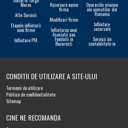
social in Targu
Mures
Rezervare nume
Onorariile minime
firma
ale avocatilor din
Romania
Alte Servicii
Modificari firme
Infiintare
Etapele infiintarii
sucursala
unei firme
Infiintarea unei
In
Asociatii sau
Fundatii in
Servicii de
Infiintare PFA
Bucuresti
contabilitate in
CONDITII DE UTILIZARE A SITE-ULUI
Termenii de utilizare
Politica de confidentialitate
Sitemap
CINE NE RECOMANDA