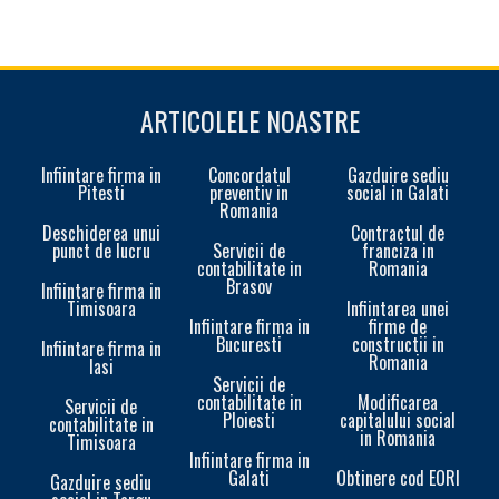
ARTICOLELE NOASTRE
Infiintare firma in
Concordatul
Gazduire sediu
Pitesti
preventiv in
social in Galati
Romania
Deschiderea unui
Contractul de
punct de lucru
Servicii de
franciza in
contabilitate in
Romania
Brasov
Infiintare firma in
Timisoara
Infiintarea unei
Infiintare firma in
firme de
Bucuresti
constructii in
Infiintare firma in
Romania
Iasi
Servicii de
contabilitate in
Modificarea
Servicii de
Ploiesti
capitalului social
contabilitate in
in Romania
Timisoara
Infiintare firma in
Galati
Obtinere cod EORI
In
Gazduire sediu