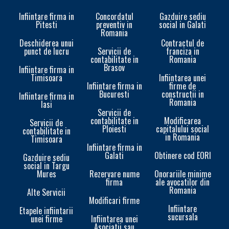
Infiintare firma in
Concordatul
Gazduire sediu
Pitesti
preventiv in
social in Galati
Romania
Deschiderea unui
Contractul de
punct de lucru
Servicii de
franciza in
contabilitate in
Romania
Brasov
Infiintare firma in
Timisoara
Infiintarea unei
Infiintare firma in
firme de
Bucuresti
constructii in
Infiintare firma in
Romania
Iasi
Servicii de
contabilitate in
Modificarea
Servicii de
Ploiesti
capitalului social
contabilitate in
in Romania
Timisoara
Infiintare firma in
Galati
Obtinere cod EORI
In
Gazduire sediu
social in Targu
Mures
Rezervare nume
Onorariile minime
firma
ale avocatilor din
Romania
Alte Servicii
Modificari firme
Infiintare
Etapele infiintarii
sucursala
unei firme
Infiintarea unei
In
Asociatii sau