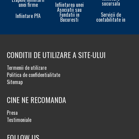
sucursala
unei firme
Infiintarea unei
In
Asociatii sau
Fundatii in
Servicii de
Infiintare PFA
Bucuresti
contabilitate in
CONDITII DE UTILIZARE A SITE-ULUI
Termenii de utilizare
Politica de confidentialitate
Sitemap
CINE NE RECOMANDA
Presa
Testimoniale
FOLLOW US