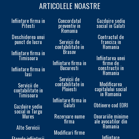
ARTICOLELE NOASTRE
Infiintare firma in
Concordatul
Gazduire sediu
Pitesti
preventiv in
social in Galati
Romania
Deschiderea unui
Contractul de
punct de lucru
Servicii de
franciza in
contabilitate in
Romania
Brasov
Infiintare firma in
Timisoara
Infiintarea unei
Infiintare firma in
firme de
Bucuresti
constructii in
Infiintare firma in
Romania
Iasi
Servicii de
contabilitate in
Modificarea
Servicii de
Ploiesti
capitalului social
contabilitate in
in Romania
Timisoara
Infiintare firma in
Galati
Obtinere cod EORI
In
Gazduire sediu
social in Targu
Mures
Rezervare nume
Onorariile minime
firma
ale avocatilor din
Romania
Alte Servicii
Modificari firme
Infiintare
Etapele infiintarii