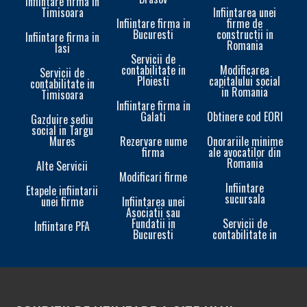
Infiintare firma in
Timisoara
Infiintarea unei
Infiintare firma in
firme de
Bucuresti
constructii in
Infiintare firma in
Romania
Iasi
Servicii de
contabilitate in
Modificarea
Servicii de
Ploiesti
capitalului social
contabilitate in
in Romania
Timisoara
Infiintare firma in
Galati
Obtinere cod EORI
In
Gazduire sediu
social in Targu
Mures
Rezervare nume
Onorariile minime
firma
ale avocatilor din
Romania
Alte Servicii
Modificari firme
Infiintare
Etapele infiintarii
sucursala
unei firme
Infiintarea unei
In
Asociatii sau
Fundatii in
Servicii de
Infiintare PFA
Bucuresti
contabilitate in