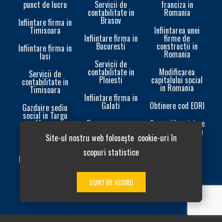
punct de lucru
Servicii de
franciza in
contabilitate in
Romania
Brasov
Infiintare firma in
Timisoara
Infiintarea unei
Infiintare firma in
firme de
Bucuresti
constructii in
Infiintare firma in
Romania
Iasi
Servicii de
contabilitate in
Modificarea
Servicii de
Ploiesti
capitalului social
contabilitate in
in Romania
Timisoara
Infiintare firma in
Galati
Obtinere cod EORI
In
Gazduire sediu
social in Targu
Mures
Rezervare nume
Onorariile minime
firma
ale avocatilor din
Site-ul nostru web folosește cookie-uri în
Romania
Alte Servicii
Modificari firme
scopuri statistice
Infiintare
Etapele infiintarii
sucursala
unei firme
Infiintarea unei
In
Asociatii sau
SUNT DE ACORD
Fundatii in
Servicii de
Infiintare PFA
Bucuresti
contabilitate in