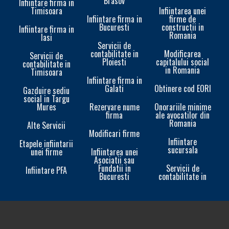
Brasov
Infiintare firma in
Timisoara
Infiintarea unei
Infiintare firma in
firme de
Bucuresti
constructii in
Infiintare firma in
Romania
Iasi
Servicii de
contabilitate in
Modificarea
Servicii de
Ploiesti
capitalului social
contabilitate in
in Romania
Timisoara
Infiintare firma in
Galati
Obtinere cod EORI
In
Gazduire sediu
social in Targu
Mures
Rezervare nume
Onorariile minime
firma
ale avocatilor din
Romania
Alte Servicii
Modificari firme
Infiintare
Etapele infiintarii
sucursala
unei firme
Infiintarea unei
In
Asociatii sau
Fundatii in
Servicii de
Infiintare PFA
Bucuresti
contabilitate in