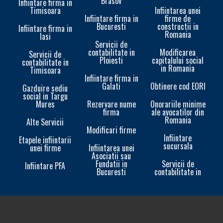
Brasov
Infiintare firma in
Timisoara
Infiintarea unei
Infiintare firma in
firme de
Bucuresti
constructii in
Infiintare firma in
Romania
Iasi
Servicii de
contabilitate in
Modificarea
Servicii de
Ploiesti
capitalului social
contabilitate in
in Romania
Timisoara
Infiintare firma in
Galati
Obtinere cod EORI
In
Gazduire sediu
social in Targu
Mures
Rezervare nume
Onorariile minime
firma
ale avocatilor din
Romania
Alte Servicii
Modificari firme
Infiintare
Etapele infiintarii
sucursala
unei firme
Infiintarea unei
In
Asociatii sau
Fundatii in
Servicii de
Infiintare PFA
Bucuresti
contabilitate in