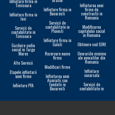
Brasov
Infiintare firma in
Timisoara
Infiintarea unei
Infiintare firma in
firme de
Bucuresti
constructii in
Infiintare firma in
Romania
Iasi
Servicii de
contabilitate in
Modificarea
Servicii de
Ploiesti
capitalului social
contabilitate in
in Romania
Timisoara
Infiintare firma in
Galati
Obtinere cod EORI
In
Gazduire sediu
social in Targu
Mures
Rezervare nume
Onorariile minime
firma
ale avocatilor din
Romania
Alte Servicii
Modificari firme
Infiintare
Etapele infiintarii
sucursala
unei firme
Infiintarea unei
In
Asociatii sau
Fundatii in
Servicii de
Infiintare PFA
Bucuresti
contabilitate in