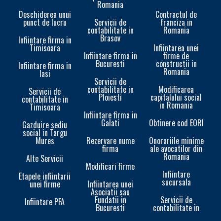
Romania
Deschiderea unui
Contractul de
punct de lucru
Servicii de
franciza in
contabilitate in
Romania
Brasov
Infiintare firma in
Timisoara
Infiintarea unei
Infiintare firma in
firme de
Bucuresti
constructii in
Infiintare firma in
Romania
Iasi
Servicii de
contabilitate in
Modificarea
Servicii de
Ploiesti
capitalului social
contabilitate in
in Romania
Timisoara
Infiintare firma in
Galati
Obtinere cod EORI
In
Gazduire sediu
social in Targu
Mures
Rezervare nume
Onorariile minime
firma
ale avocatilor din
Romania
Alte Servicii
Modificari firme
Infiintare
Etapele infiintarii
sucursala
unei firme
Infiintarea unei
In
Asociatii sau
Fundatii in
Servicii de
Infiintare PFA
Bucuresti
contabilitate in