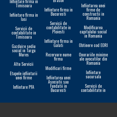
Brasov
Infiintare firma in
Timisoara
Infiintarea unei
Infiintare firma in
firme de
Bucuresti
constructii in
Infiintare firma in
Romania
Iasi
Servicii de
contabilitate in
Modificarea
Servicii de
Ploiesti
capitalului social
contabilitate in
in Romania
Timisoara
Infiintare firma in
Galati
Obtinere cod EORI
In
Gazduire sediu
social in Targu
Mures
Rezervare nume
Onorariile minime
firma
ale avocatilor din
Romania
Alte Servicii
Modificari firme
Infiintare
Etapele infiintarii
sucursala
unei firme
Infiintarea unei
In
Asociatii sau
Fundatii in
Servicii de
Infiintare PFA
Bucuresti
contabilitate in