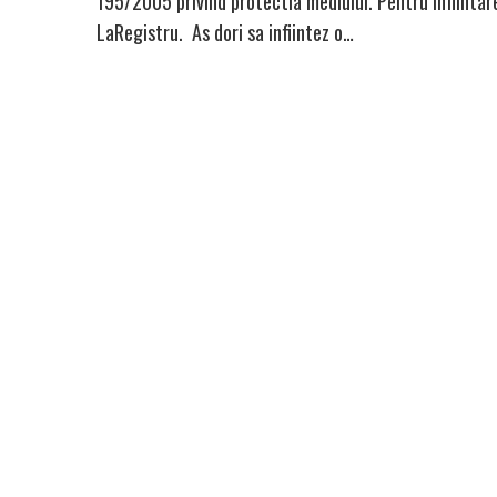
195/2005 privind protectia mediului. Pentru infiintar
LaRegistru. As dori sa infiintez o…