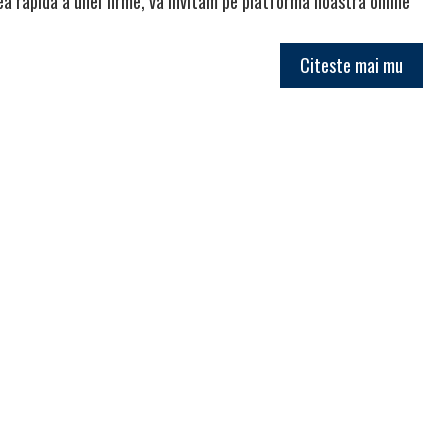
ea rapida a unei firme, va invitam pe platforma noastra online
Citeste mai mu