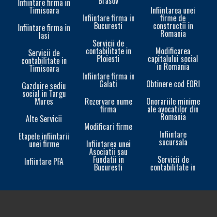
Brasov
Infiintare firma in
Timisoara
Infiintarea unei
Infiintare firma in
firme de
Bucuresti
constructii in
Infiintare firma in
Romania
Iasi
Servicii de
contabilitate in
Modificarea
Servicii de
Ploiesti
capitalului social
contabilitate in
in Romania
Timisoara
Infiintare firma in
Galati
Obtinere cod EORI
In
Gazduire sediu
social in Targu
Mures
Rezervare nume
Onorariile minime
firma
ale avocatilor din
Romania
Alte Servicii
Modificari firme
Infiintare
Etapele infiintarii
sucursala
unei firme
Infiintarea unei
In
Asociatii sau
Fundatii in
Servicii de
Infiintare PFA
Bucuresti
contabilitate in