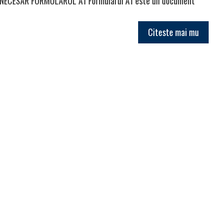
STE NECESAR FORMULARUL A1 Formularul A1 este un document
Citeste mai mu