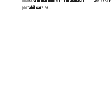
lucreaza in mai multe tari in acelasi timp. CAND E
portabil care se…